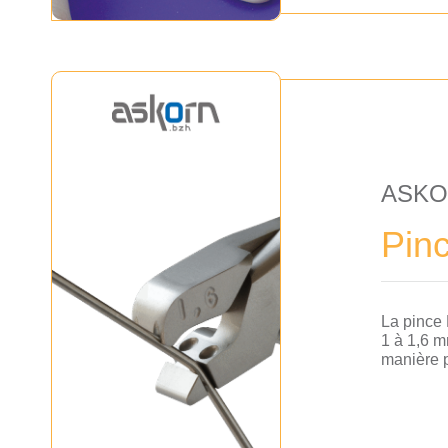
ASK
Pinc
La pince 
1 à 1,6 m
manière p