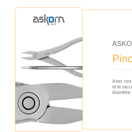
ASK
Pin
Avec ces 
et le rac
diamètre 