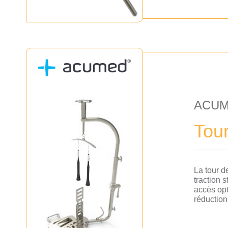
ACU
Tour
La tour d
traction 
accès opt
réduction