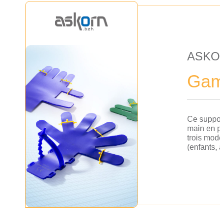
ASK
Gam
Ce suppor
main en p
trois mod
(enfants, 