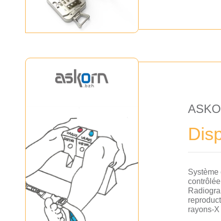
ASK
Dis
Système 
contrôlé
Radiograp
reproduct
rayons-X 