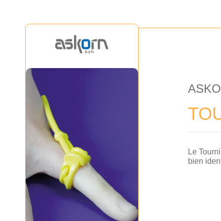
ASK
TOU
Le Tournik
bien ident