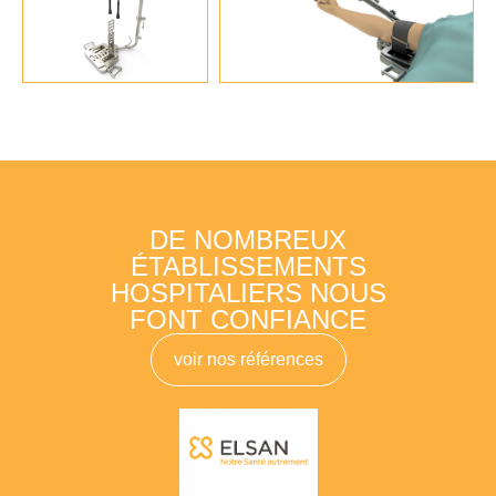
DE NOMBREUX
ÉTABLISSEMENTS
HOSPITALIERS NOUS
FONT CONFIANCE
voir nos références